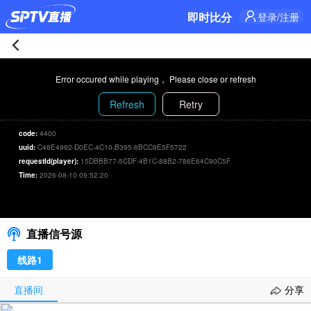
即时比分
登录/注册
紐
Error occured while playing， Please close or refresh
約
Refresh
Retry
尼
code:
4400
uuid:
C46E4992-D0EC-4C10-B395-6BCC9E5F5722
克
requestId(player):
15DBBB77-5CDF-4B1C-88B2-786E64C90C5F
Time:
2026-08-10 09:52:20
斯
纽约尼克斯 111-115 圣安东尼奥马刺
00:00
/
00:00
选择信号/刷新
111-
直播信号源
115
线路1
聖
直播间
分享