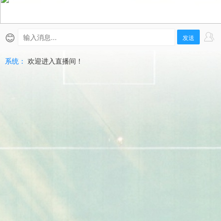
安
東
😊
发送
尼
系统：
欢迎进入直播间！
奧
馬
刺
直
播
|
2026-