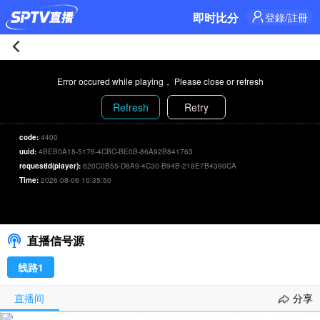
即时比分
登錄/註冊
波
Error occured while playing， Please close or refresh
特
Refresh
Retry
蘭
code:
4400
uuid:
4BEB0A18-5176-4CBC-BE0B-86A92B841763
火
requestId(player):
620C0B55-D8A9-4C30-B94B-218E7B4390CA
Time:
2026-08-06 10:35:50
80-
波特蘭火 80-88 拉斯維加斯王牌
00:00
/
00:00
选择信号/刷新
88
直播信号源
拉
线路1
斯
直播间
分享