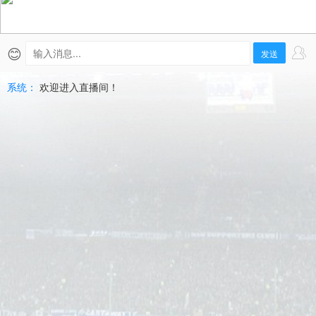
維
加
😊
发送
斯
系统：
欢迎进入直播间！
王
牌
直
播
|
2026-
07-