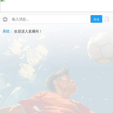
拉
荷
😊
发送
馬
系统：
欢迎进入直播间！
雷
霆
隊
直
播
|
2026-