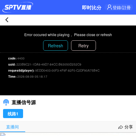
即时比分
登錄/註冊
猶
Error occured while playing， Please close or refresh
他
Refresh
Retry
爵
code:
4400
uuid:
223B8C21-1DA9-49D7-84CC-B63050D252C9
士
requestId(player):
9EDD0403-00F3-4F9F-82F0-C2DF90A75B4C
Time:
2026-08-09 05:18:17
103-
猶他爵士 103-69 俄克拉荷馬雷霆隊
00:00
/
00:00
选择信号/刷新
69
直播信号源
俄
线路1
克
直播间
分享