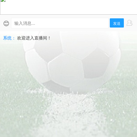
74
帕
😊
发送
拉
系统：
欢迎进入直播间！
尼
亞
克
愛
國
者
直