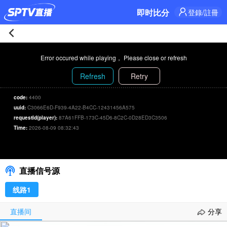
即时比分
登錄/註冊
薩
Error occured while playing， Please close or refresh
蘭
Refresh
Retry
加
code:
4400
uuid:
C3066E6D-F939-4A22-B4CC-12431456A575
尼
requestId(player):
87A61FFB-173C-45D6-8C2C-0D28ED3C3506
Time:
2026-08-09 08:32:43
馬
薩蘭加尼馬林魚 84-74 帕拉尼亞克愛國者
00:00
/
00:00
林
选择信号/刷新
直播信号源
魚
线路1
84-
直播间
分享