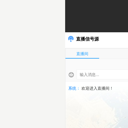
|
2026-
06-
直播信号源
05
直播间
亞
洲
😊
盃
系统：
欢迎进入直播间！
高
清
免