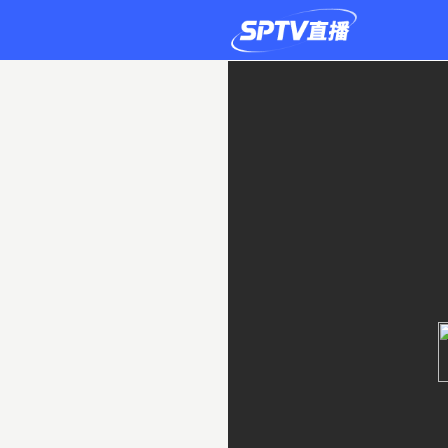
文
賢
大
學
3-
1
慶
和
直