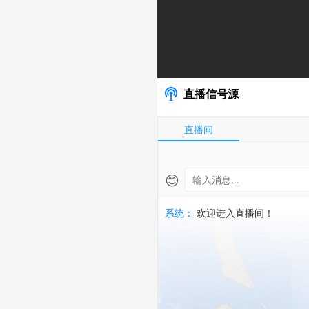
播
|
2026-
直播信号源
06-
直播间
04
越
😊
南
系统：
欢迎进入直播间！
乙
高
清