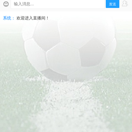
杜
😊
发送
直
系统：
欢迎进入直播间！
播
|
2026-
06-
08
烏
茲
聯