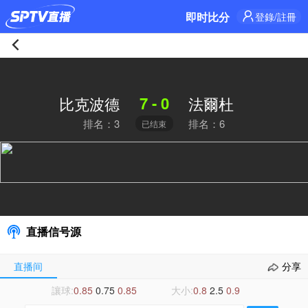
即时比分
登錄/註冊
比
克
7 - 0
比克波德
法爾杜
排名：3
排名：6
已结束
波
德
7-
0
直播信号源
法
直播间
分享
爾
讓球:
0.85
0.75
0.85
大小:
0.8
2.5
0.9