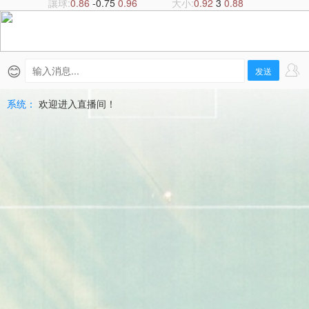
瓦
讓球:
0.86
-0.75
0.96
大小:
0.92
3
0.88
狄
亞
😊
发送
直
系统：
欢迎进入直播间！
播
|
2026-
07-
10
歐