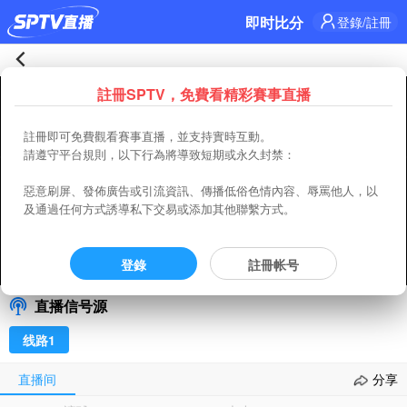
即时比分
登錄/註冊
卡
註冊SPTV，免費看精彩賽事直播
Error occured while playing， Please close or refresh
納
註冊即可免費觀看賽事直播，並支持實時互動。
Refresh
Retry
請遵守平台規則，以下行為將導致短期或永久封禁：
芬
code:
4400
惡意刷屏、發佈廣告或引流資訊、傳播低俗色情內容、辱罵他人，以
uuid:
098F1087-B120-4A40-A840-A485D5B329E9
城
及通過任何方式誘導私下交易或添加其他聯繫方式。
requestId(player):
9E27F1EE-378D-4E18-BC56-B5AD8C5E33D5
Time:
2026-08-06 03:01:55
0-
登錄
註冊帐号
卡納芬城 0-5 FCI雷瓦狄亞
00:00
/
00:00
选择信号/刷新
5
直播信号源
FCI
线路1
雷
直播间
分享