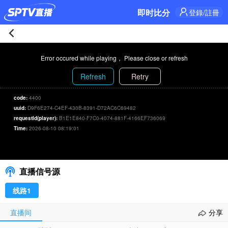
即时比分
登錄/註冊
NSI
Error occured while playing， Please close or refresh
拉
Refresh
Retry
納
code:
4400
uuid:
D9F6E274-C4EF-430B-8391-D72AC6C69482
維
requestId(player):
B1E1E840-F7C0-4074-881F-4166EF736069
Time:
2026-08-10 08:19:01
克
NSI拉納維克 1-1 咸侖斯巴坦
00:00
/
00:00
选择信号/刷新
1-
直播信号源
1
线路1
咸
直播间
分享