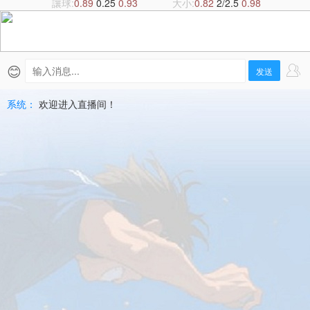
侖
讓球:
0.89
0.25
0.93
大小:
0.82
2/2.5
0.98
斯
巴
😊
发送
坦
系统：
欢迎进入直播间！
直
播
|
2026-
07-
10