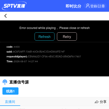
即时比分
登錄/註冊
利
Error occured while playing， Please close or refresh
耶
Refresh
Retry
帕
code:
4400
uuid:
8C5F29FF-736B-43C9-B24C-E34D553FE74F
亞
requestId(player):
EB9A62D7-CF56-4B3C-BDAD-0B9D8F617907
Time:
2026-08-07 14:27:44
1-
利耶帕亞 1-0 德錫
00:00
/
00:00
选择信号/刷新
0
直播信号源
德
线路1
錫
直播间
分享