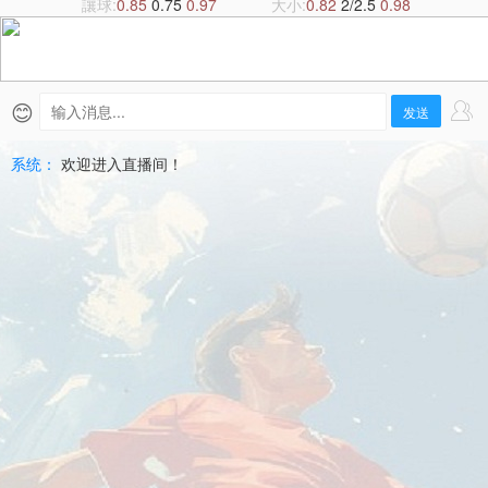
直
讓球:
0.85
0.75
0.97
大小:
0.82
2/2.5
0.98
播
|
😊
发送
2026-
系统：
欢迎进入直播间！
07-
10
歐
協
盃
高