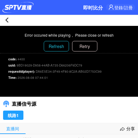
即时比分
登錄/註冊
舒
Error occured while playing， Please close or refresh
列
Refresh
Retry
夫
code:
4400
uuid:
9BD19029-D958-44AB-A735-D66206F9DC79
0-
requestId(player):
DA6E5E34-3F49-4F80-8C2A-AB02D7753C99
Time:
2026-08-08 07:44:01
0
舒列夫 0-0 亞穆尼積
00:00
/
00:00
选择信号/刷新
亞
直播信号源
穆
线路1
尼
直播间
分享