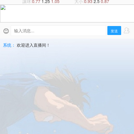
積
讓球:
0.77
1.25
1.05
大小:
0.93
2.5
0.87
直
播
😊
发送
|
系统：
欢迎进入直播间！
2026-
07-
10
歐
霸
盃