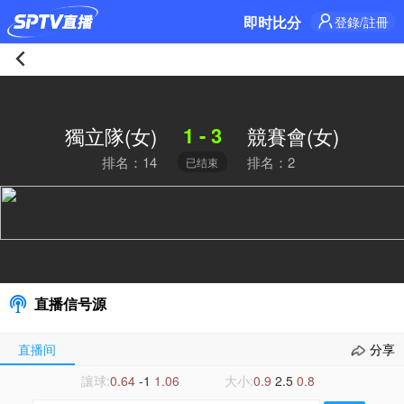
即时比分
登錄/註冊
獨
立
1 - 3
獨立隊(女)
競賽會(女)
排名：14
排名：2
已结束
隊
(女)
1-
3
直播信号源
競
直播间
分享
賽
讓球:
0.64
-1
1.06
大小:
0.9
2.5
0.8