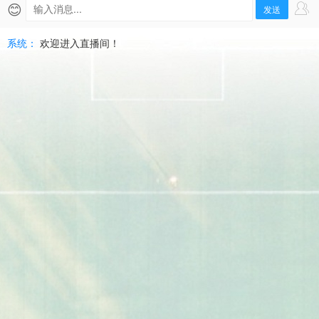
直
😊
发送
播
系统：
欢迎进入直播间！
|
2026-
07-
09
友
誼
賽
高