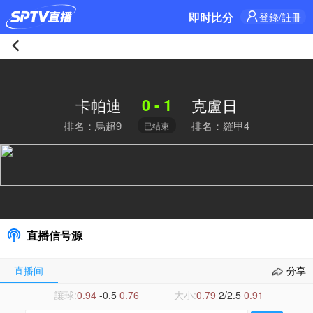
即时比分
登錄/註冊
卡
帕
0 - 1
卡帕迪
克盧日
排名：烏超9
排名：羅甲4
已结束
迪
0-
1
克
直播信号源
盧
直播间
分享
日
讓球:
0.94
-0.5
0.76
大小:
0.79
2/2.5
0.91